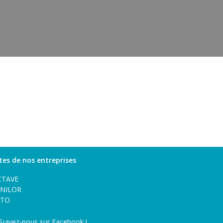
ites de nos entreprises
CTAVE
ANILOR
LTO
Suivez-nous sur Facebook !