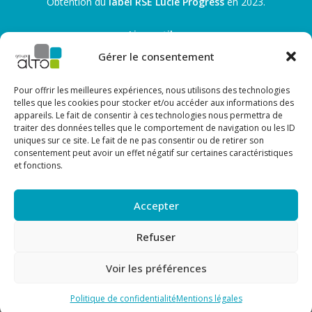
Obtention du
label RSE Lucie Progress
en 2023.
Liens utiles
Gérer le consentement
Recrutement
Toutes les actualités
Nous contacter
Pour offrir les meilleures expériences, nous utilisons des technologies
telles que les cookies pour stocker et/ou accéder aux informations des
Les sites de nos entreprises
appareils. Le fait de consentir à ces technologies nous permettra de
traiter des données telles que le comportement de navigation ou les ID
OCTAVE
uniques sur ce site. Le fait de ne pas consentir ou de retirer son
SANILOR
consentement peut avoir un effet négatif sur certaines caractéristiques
et fonctions.
ALTO
Suivez-nous sur Facebook !
Accepter
Suivez-nous sur LinkedIn !
Refuser
Voir les préférences
Mentions légales
Politique de confidentialité
Politique de cookies
Politique de confidentialité
Mentions légales
Copyright ©Groupe Alto 2020