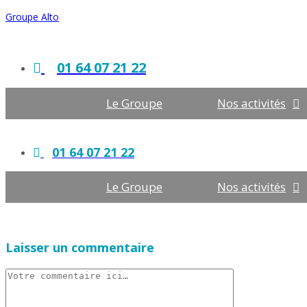
Skip
Groupe Alto
to
content
01 64 07 21 22
Le Groupe
Nos activités
01 64 07 21 22
Le Groupe
Nos activités
Laisser un commentaire
Comment