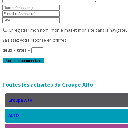
Enter
your
Enter
name
your
Saisir
or
email
l’URL
Enregistrer mon nom, mon e-mail et mon site dans le navigate
username
address
de
to
to
votre
Saisissez votre réponse en chiffres
comment
comment
site
(facultatif)
deux × trois =
Toutes les activités du Groupe Alto
Groupe Alto
ALTO