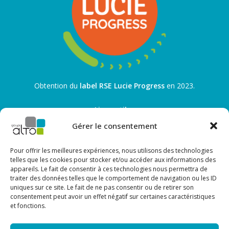
Obtention du
label RSE Lucie Progress
en 2023.
Liens utiles
Gérer le consentement
Recrutement
Toutes les actualités
Nous contacter
Pour offrir les meilleures expériences, nous utilisons des technologies
telles que les cookies pour stocker et/ou accéder aux informations des
Les sites de nos entreprises
appareils. Le fait de consentir à ces technologies nous permettra de
traiter des données telles que le comportement de navigation ou les ID
OCTAVE
uniques sur ce site. Le fait de ne pas consentir ou de retirer son
SANILOR
consentement peut avoir un effet négatif sur certaines caractéristiques
et fonctions.
ALTO